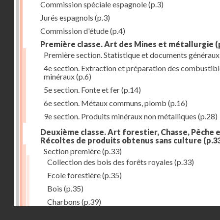
Commission spéciale espagnole
(p.3)
Jurés espagnols
(p.3)
Commission d'étude
(p.4)
Première classe. Art des Mines et métallurgie
(
Première section. Statistique et documents généraux
4e section. Extraction et préparation des combustib
minéraux
(p.6)
5e section. Fonte et fer
(p.14)
6e section. Métaux communs, plomb
(p.16)
9e section. Produits minéraux non métalliques
(p.28)
Deuxième classe. Art forestier, Chasse, Pêche 
Récoltes de produits obtenus sans culture
(p.3
Section première
(p.33)
Collection des bois des forêts royales
(p.33)
Ecole forestière
(p.35)
Bois
(p.35)
Charbons
(p.39)
Droits réservés - CNAM
Charbonnailles
(p.40)