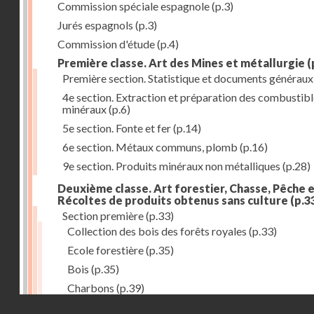
Commission spéciale espagnole
(p.3)
Jurés espagnols
(p.3)
Commission d'étude
(p.4)
Première classe. Art des Mines et métallurgie
(
Première section. Statistique et documents généraux
4e section. Extraction et préparation des combustib
minéraux
(p.6)
5e section. Fonte et fer
(p.14)
6e section. Métaux communs, plomb
(p.16)
9e section. Produits minéraux non métalliques
(p.28)
Deuxième classe. Art forestier, Chasse, Pêche 
Récoltes de produits obtenus sans culture
(p.3
Section première
(p.33)
Collection des bois des forêts royales
(p.33)
Ecole forestière
(p.35)
Bois
(p.35)
Charbons
(p.39)
Droits réservés - CNAM
Charbonnailles
(p.40)