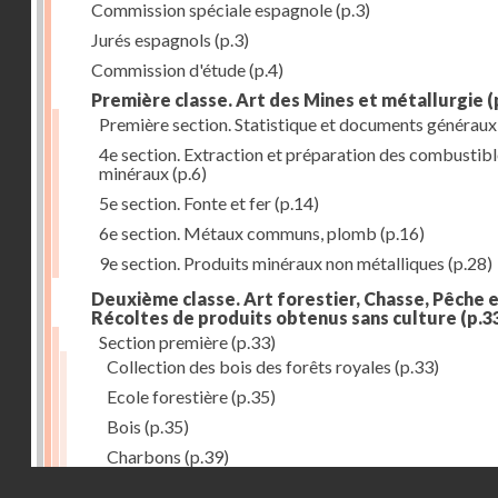
Commission spéciale espagnole
(p.3)
Jurés espagnols
(p.3)
Commission d'étude
(p.4)
Première classe. Art des Mines et métallurgie
(
Première section. Statistique et documents généraux
4e section. Extraction et préparation des combustib
minéraux
(p.6)
5e section. Fonte et fer
(p.14)
6e section. Métaux communs, plomb
(p.16)
9e section. Produits minéraux non métalliques
(p.28)
Deuxième classe. Art forestier, Chasse, Pêche 
Récoltes de produits obtenus sans culture
(p.3
Section première
(p.33)
Collection des bois des forêts royales
(p.33)
Ecole forestière
(p.35)
Bois
(p.35)
Charbons
(p.39)
Droits réservés - CNAM
Charbonnailles
(p.40)