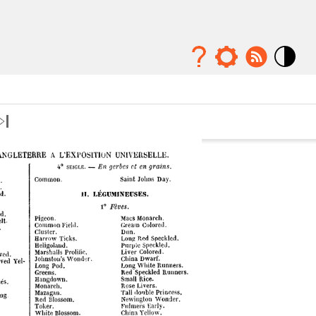
Mode
contraste
élévé