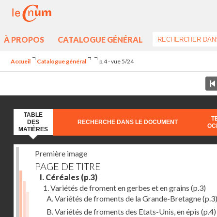
À PROPOS
CATALOGUE GÉNÉRAL
Accueil
Catalogue général
p.4 - vue 5/24
TABLE
T
DES
RECHERCHE DANS LE DOCUMENT
OC
MATIÈRES
Première image
PAGE DE TITRE
I. Céréales
(p.3)
1. Variétés de froment en gerbes et en grains
(p.3)
A. Variétés de froments de la Grande-Bretagne
(p.3
B. Variétés de froments des Etats-Unis, en épis
(p.4)