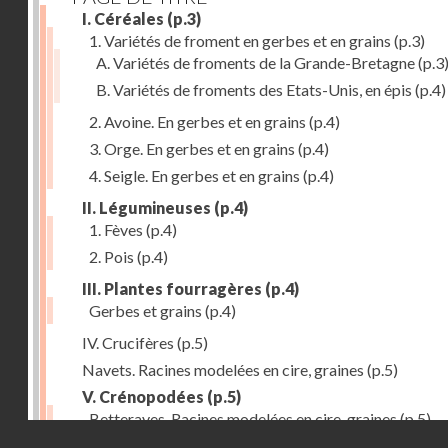
I. Céréales
(p.3)
1. Variétés de froment en gerbes et en grains
(p.3)
A. Variétés de froments de la Grande-Bretagne
(p.3
B. Variétés de froments des Etats-Unis, en épis
(p.4)
2. Avoine. En gerbes et en grains
(p.4)
3. Orge. En gerbes et en grains
(p.4)
4. Seigle. En gerbes et en grains
(p.4)
II. Légumineuses
(p.4)
1. Fèves
(p.4)
2. Pois
(p.4)
III. Plantes fourragères
(p.4)
Gerbes et grains
(p.4)
IV. Crucifères
(p.5)
Navets. Racines modelées en cire, graines
(p.5)
V. Crénopodées
(p.5)
Betteraves. Racines modelées en cire, graines
(p.5)
Droits réservés - CNAM