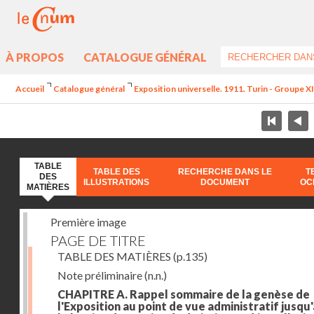
À PROPOS
CATALOGUE GÉNÉRAL
Accueil
Catalogue général
Exposition universelle. 1911. Turin - Groupe XII
TABLE
TABLE DES
RECHERCHE DANS LE
T
DES
ILLUSTRATIONS
DOCUMENT
OC
MATIÈRES
Première image
PAGE DE TITRE
TABLE DES MATIÈRES
(p.135)
Note préliminaire
(n.n.)
CHAPITRE A. Rappel sommaire de la genèse de
l'Exposition au point de vue administratif jusqu'