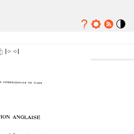
Mode
contraste
élévé