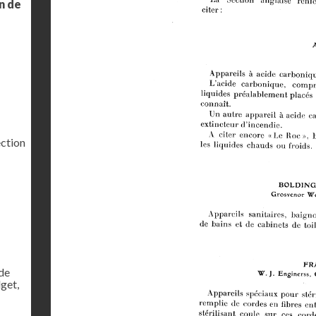
on de
ection
de
dget,