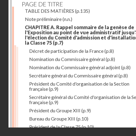
PAGE DE TITRE
TABLE DES MATIÈRES
(p.135)
Note préliminaire
(n.n.)
CHAPITRE A. Rappel sommaire de la genèse de
l'Exposition au point de vue administratif jusqu'
l'élection du Comité d'admission et d'installati
la Classe 75
(p.7)
Décret de participation de la France
(p.8)
Nomination du Commissaire général
(p.8)
Nomination du Commissaire général adjoint
(p.8)
Secrétaire général du Commissaire général
(p.8)
Président du Comité d'organisation de la Section
française
(p.9)
Secrétaire général du Comité d'organisation de la S
française
(p.9)
Président du Groupe XIII
(p.9)
Bureau du Groupe XIII
(p.10)
Président de la Classe 75
(p.10)
Droits réservés - CNAM
Bureau de la Classe 75
(p.11)