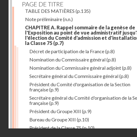
PAGE DE TITRE
TABLE DES MATIÈRES
(p.135)
Note préliminaire
(n.n.)
CHAPITRE A. Rappel sommaire de la genèse de
l'Exposition au point de vue administratif jusqu'
l'élection du Comité d'admission et d'installati
la Classe 75
(p.7)
Décret de participation de la France
(p.8)
Nomination du Commissaire général
(p.8)
Nomination du Commissaire général adjoint
(p.8)
Secrétaire général du Commissaire général
(p.8)
Président du Comité d'organisation de la Section
française
(p.9)
Secrétaire général du Comité d'organisation de la S
française
(p.9)
Président du Groupe XIII
(p.9)
Bureau du Groupe XIII
(p.10)
Président de la Classe 75
(p.10)
Droits réservés - CNAM
Bureau de la Classe 75
(p.11)