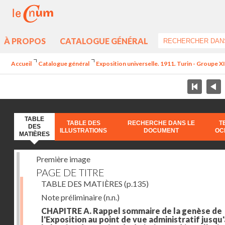
À PROPOS
CATALOGUE GÉNÉRAL
Accueil
Catalogue général
Exposition universelle. 1911. Turin - Groupe XII
TABLE
TABLE DES
RECHERCHE DANS LE
T
DES
ILLUSTRATIONS
DOCUMENT
OC
MATIÈRES
Première image
PAGE DE TITRE
TABLE DES MATIÈRES
(p.135)
Note préliminaire
(n.n.)
CHAPITRE A. Rappel sommaire de la genèse de
l'Exposition au point de vue administratif jusqu'