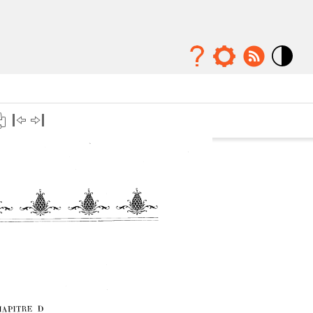
Mode
contraste
élévé