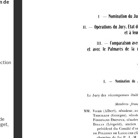
on de
ection
de
dget,