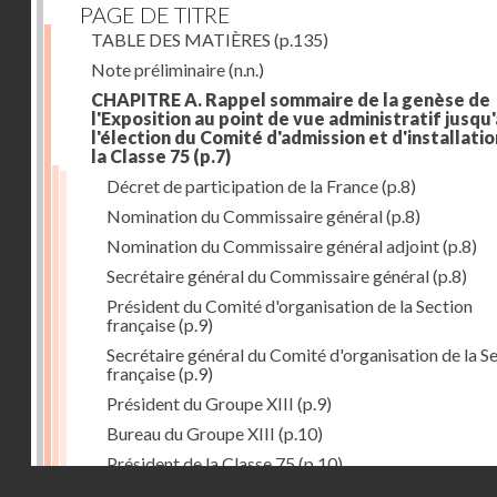
PAGE DE TITRE
TABLE DES MATIÈRES
(p.135)
Note préliminaire
(n.n.)
CHAPITRE A. Rappel sommaire de la genèse de
l'Exposition au point de vue administratif jusqu'
l'élection du Comité d'admission et d'installati
la Classe 75
(p.7)
Décret de participation de la France
(p.8)
Nomination du Commissaire général
(p.8)
Nomination du Commissaire général adjoint
(p.8)
Secrétaire général du Commissaire général
(p.8)
Président du Comité d'organisation de la Section
française
(p.9)
Secrétaire général du Comité d'organisation de la S
française
(p.9)
Président du Groupe XIII
(p.9)
Bureau du Groupe XIII
(p.10)
Président de la Classe 75
(p.10)
Droits réservés - CNAM
Bureau de la Classe 75
(p.11)