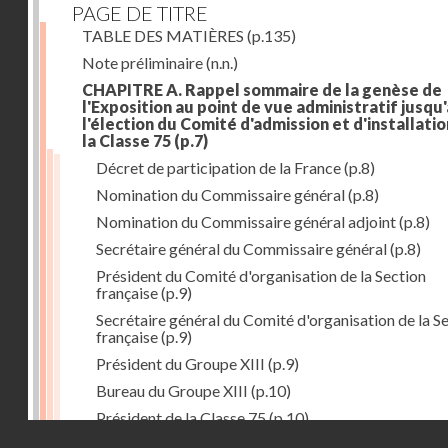
PAGE DE TITRE
TABLE DES MATIÈRES
(p.135)
Note préliminaire
(n.n.)
CHAPITRE A. Rappel sommaire de la genèse de
l'Exposition au point de vue administratif jusqu'
l'élection du Comité d'admission et d'installati
la Classe 75
(p.7)
Décret de participation de la France
(p.8)
Nomination du Commissaire général
(p.8)
Nomination du Commissaire général adjoint
(p.8)
Secrétaire général du Commissaire général
(p.8)
Président du Comité d'organisation de la Section
française
(p.9)
Secrétaire général du Comité d'organisation de la S
française
(p.9)
Président du Groupe XIII
(p.9)
Bureau du Groupe XIII
(p.10)
Président de la Classe 75
(p.10)
Droits réservés - CNAM
Bureau de la Classe 75
(p.11)