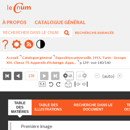
À PROPOS
CATALOGUE GÉNÉRAL
RECHERCHE AVANCÉE
Mode
contraste
Accueil
Catalogue général
Exposition universelle. 1911. Turin - Groupe
élévé
XIII. Classe 75. Appareils d'éclairage. Appa...
p.139 - vue 140/140
(auto)
TABLE
TABLE DES
RECHERCHE DANS LE
T
DES
ILLUSTRATIONS
DOCUMENT
OC
MATIÈRES
Première image