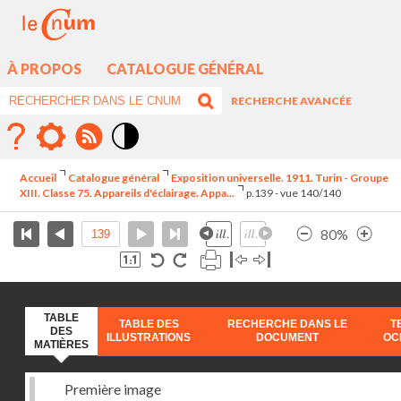
À PROPOS
CATALOGUE GÉNÉRAL
RECHERCHE AVANCÉE
Mode
contraste
Accueil
Catalogue général
Exposition universelle. 1911. Turin - Groupe
élévé
XIII. Classe 75. Appareils d'éclairage. Appa...
p.139 - vue 140/140
80%
TABLE
TABLE DES
RECHERCHE DANS LE
T
DES
ILLUSTRATIONS
DOCUMENT
OC
MATIÈRES
Première image