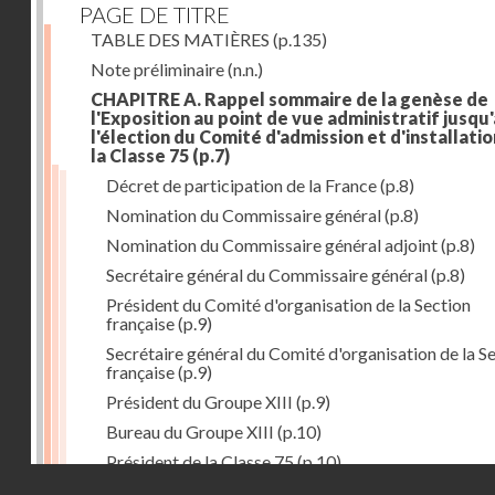
PAGE DE TITRE
TABLE DES MATIÈRES
(p.135)
Note préliminaire
(n.n.)
CHAPITRE A. Rappel sommaire de la genèse de
l'Exposition au point de vue administratif jusqu'
l'élection du Comité d'admission et d'installati
la Classe 75
(p.7)
Décret de participation de la France
(p.8)
Nomination du Commissaire général
(p.8)
Nomination du Commissaire général adjoint
(p.8)
Secrétaire général du Commissaire général
(p.8)
Président du Comité d'organisation de la Section
française
(p.9)
Secrétaire général du Comité d'organisation de la S
française
(p.9)
Président du Groupe XIII
(p.9)
Bureau du Groupe XIII
(p.10)
Président de la Classe 75
(p.10)
Droits réservés - CNAM
Bureau de la Classe 75
(p.11)