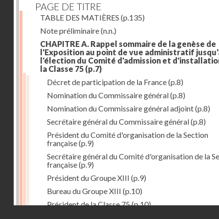
PAGE DE TITRE
TABLE DES MATIÈRES
(p.135)
Note préliminaire
(n.n.)
CHAPITRE A. Rappel sommaire de la genèse de
l'Exposition au point de vue administratif jusqu'
l'élection du Comité d'admission et d'installati
la Classe 75
(p.7)
Décret de participation de la France
(p.8)
Nomination du Commissaire général
(p.8)
Nomination du Commissaire général adjoint
(p.8)
Secrétaire général du Commissaire général
(p.8)
Président du Comité d'organisation de la Section
française
(p.9)
Secrétaire général du Comité d'organisation de la S
française
(p.9)
Président du Groupe XIII
(p.9)
Bureau du Groupe XIII
(p.10)
Président de la Classe 75
(p.10)
Droits réservés - CNAM
Bureau de la Classe 75
(p.11)