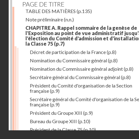
PAGE DE TITRE
TABLE DES MATIÈRES
(p.135)
Note préliminaire
(n.n.)
CHAPITRE A. Rappel sommaire de la genèse de
l'Exposition au point de vue administratif jusqu'
l'élection du Comité d'admission et d'installati
la Classe 75
(p.7)
Décret de participation de la France
(p.8)
Nomination du Commissaire général
(p.8)
Nomination du Commissaire général adjoint
(p.8)
Secrétaire général du Commissaire général
(p.8)
Président du Comité d'organisation de la Section
française
(p.9)
Secrétaire général du Comité d'organisation de la S
française
(p.9)
Président du Groupe XIII
(p.9)
Bureau du Groupe XIII
(p.10)
Président de la Classe 75
(p.10)
Droits réservés - CNAM
Bureau de la Classe 75
(p.11)