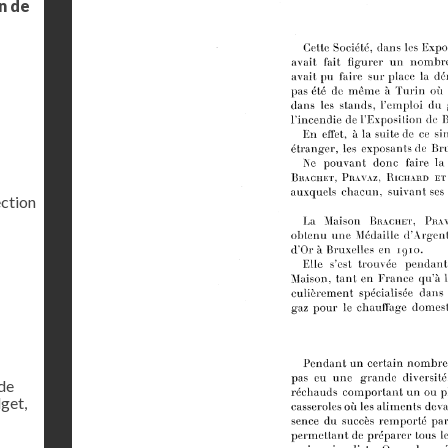
on de
ection
de
dget,