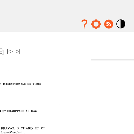
Mode
contraste
élévé