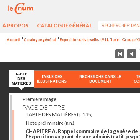
À PROPOS
CATALOGUE GÉNÉRAL
Accueil
Catalogue général
Exposition universelle. 1911. Turin - Groupe XII
TABLE
TABLE DES
RECHERCHE DANS LE
T
DES
ILLUSTRATIONS
DOCUMENT
OC
MATIÈRES
Première image
PAGE DE TITRE
TABLE DES MATIÈRES
(p.135)
Note préliminaire
(n.n.)
CHAPITRE A. Rappel sommaire de la genèse de
l'Exposition au point de vue administratif jusqu'