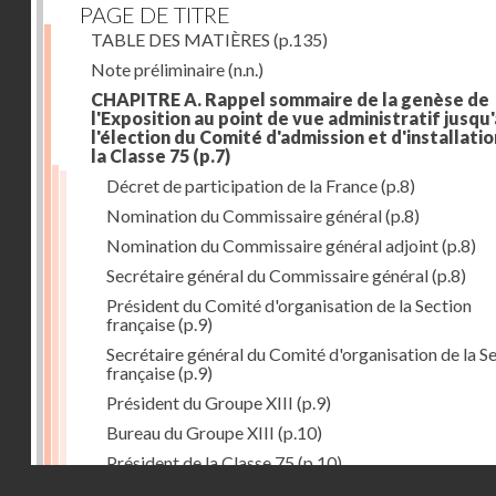
PAGE DE TITRE
TABLE DES MATIÈRES
(p.135)
Note préliminaire
(n.n.)
CHAPITRE A. Rappel sommaire de la genèse de
l'Exposition au point de vue administratif jusqu'
l'élection du Comité d'admission et d'installati
la Classe 75
(p.7)
Décret de participation de la France
(p.8)
Nomination du Commissaire général
(p.8)
Nomination du Commissaire général adjoint
(p.8)
Secrétaire général du Commissaire général
(p.8)
Président du Comité d'organisation de la Section
française
(p.9)
Secrétaire général du Comité d'organisation de la S
française
(p.9)
Président du Groupe XIII
(p.9)
Bureau du Groupe XIII
(p.10)
Président de la Classe 75
(p.10)
Droits réservés - CNAM
Bureau de la Classe 75
(p.11)