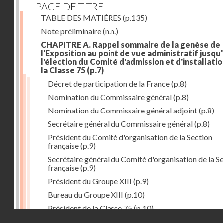
PAGE DE TITRE
TABLE DES MATIÈRES
(p.135)
Note préliminaire
(n.n.)
CHAPITRE A. Rappel sommaire de la genèse de
l'Exposition au point de vue administratif jusqu'
l'élection du Comité d'admission et d'installati
la Classe 75
(p.7)
Décret de participation de la France
(p.8)
Nomination du Commissaire général
(p.8)
Nomination du Commissaire général adjoint
(p.8)
Secrétaire général du Commissaire général
(p.8)
Président du Comité d'organisation de la Section
française
(p.9)
Secrétaire général du Comité d'organisation de la S
française
(p.9)
Président du Groupe XIII
(p.9)
Bureau du Groupe XIII
(p.10)
Président de la Classe 75
(p.10)
Droits réservés - CNAM
Bureau de la Classe 75
(p.11)