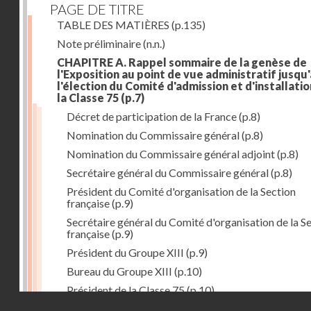
PAGE DE TITRE
TABLE DES MATIÈRES
(p.135)
Note préliminaire
(n.n.)
CHAPITRE A. Rappel sommaire de la genèse de
l'Exposition au point de vue administratif jusqu'
l'élection du Comité d'admission et d'installati
la Classe 75
(p.7)
Décret de participation de la France
(p.8)
Nomination du Commissaire général
(p.8)
Nomination du Commissaire général adjoint
(p.8)
Secrétaire général du Commissaire général
(p.8)
Président du Comité d'organisation de la Section
française
(p.9)
Secrétaire général du Comité d'organisation de la S
française
(p.9)
Président du Groupe XIII
(p.9)
Bureau du Groupe XIII
(p.10)
Président de la Classe 75
(p.10)
Droits réservés - CNAM
Bureau de la Classe 75
(p.11)