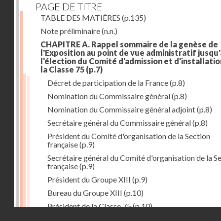
PAGE DE TITRE
TABLE DES MATIÈRES
(p.135)
Note préliminaire
(n.n.)
CHAPITRE A. Rappel sommaire de la genèse de
l'Exposition au point de vue administratif jusqu'
l'élection du Comité d'admission et d'installati
la Classe 75
(p.7)
Décret de participation de la France
(p.8)
Nomination du Commissaire général
(p.8)
Nomination du Commissaire général adjoint
(p.8)
Secrétaire général du Commissaire général
(p.8)
Président du Comité d'organisation de la Section
française
(p.9)
Secrétaire général du Comité d'organisation de la S
française
(p.9)
Président du Groupe XIII
(p.9)
Bureau du Groupe XIII
(p.10)
Président de la Classe 75
(p.10)
Droits réservés - CNAM
Bureau de la Classe 75
(p.11)