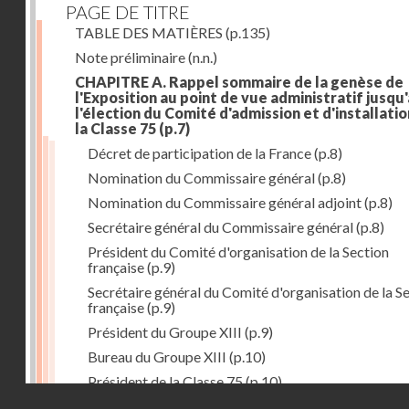
PAGE DE TITRE
TABLE DES MATIÈRES
(p.135)
Note préliminaire
(n.n.)
CHAPITRE A. Rappel sommaire de la genèse de
l'Exposition au point de vue administratif jusqu'
l'élection du Comité d'admission et d'installati
la Classe 75
(p.7)
Décret de participation de la France
(p.8)
Nomination du Commissaire général
(p.8)
Nomination du Commissaire général adjoint
(p.8)
Secrétaire général du Commissaire général
(p.8)
Président du Comité d'organisation de la Section
française
(p.9)
Secrétaire général du Comité d'organisation de la S
française
(p.9)
Président du Groupe XIII
(p.9)
Bureau du Groupe XIII
(p.10)
Président de la Classe 75
(p.10)
Droits réservés - CNAM
Bureau de la Classe 75
(p.11)