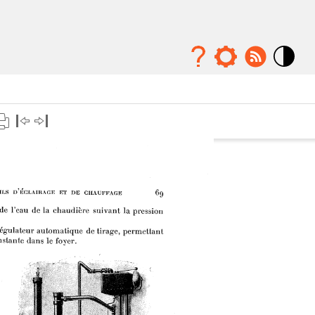
Mode
contraste
élévé