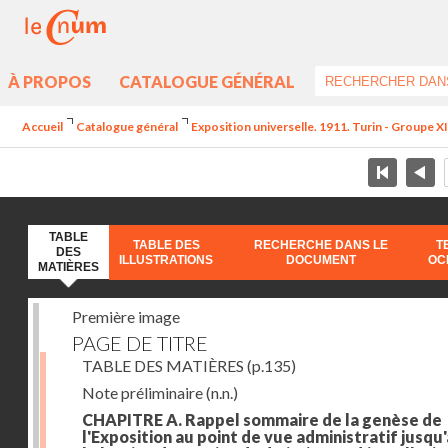
À PROPOS
CATALOGUE GÉNÉRAL
Accueil
Catalogue général
Exposition universelle. 1911. Turin - Groupe XII
TABLE
TABLE DES
RECHERCHE DANS LE
T
DES
ILLUSTRATIONS
DOCUMENT
OC
MATIÈRES
Première image
PAGE DE TITRE
TABLE DES MATIÈRES
(p.135)
Note préliminaire
(n.n.)
CHAPITRE A. Rappel sommaire de la genèse de
l'Exposition au point de vue administratif jusqu'