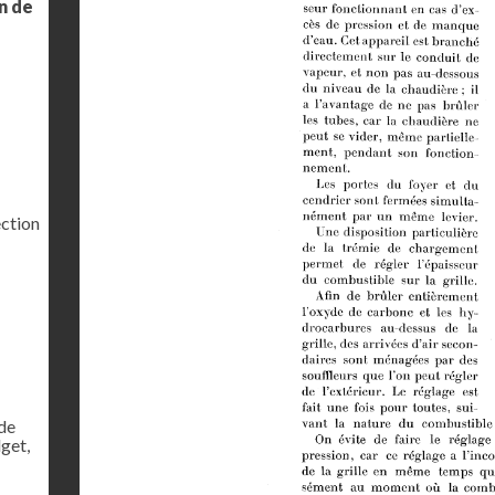
on de
ection
de
dget,