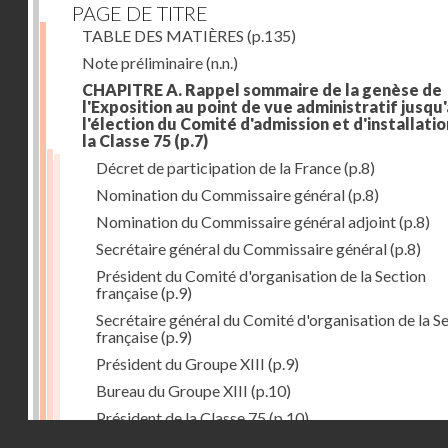
PAGE DE TITRE
TABLE DES MATIÈRES
(p.135)
Note préliminaire
(n.n.)
CHAPITRE A. Rappel sommaire de la genèse de
l'Exposition au point de vue administratif jusqu'
l'élection du Comité d'admission et d'installati
la Classe 75
(p.7)
Décret de participation de la France
(p.8)
Nomination du Commissaire général
(p.8)
Nomination du Commissaire général adjoint
(p.8)
Secrétaire général du Commissaire général
(p.8)
Président du Comité d'organisation de la Section
française
(p.9)
Secrétaire général du Comité d'organisation de la S
française
(p.9)
Président du Groupe XIII
(p.9)
Bureau du Groupe XIII
(p.10)
Président de la Classe 75
(p.10)
Droits réservés - CNAM
Bureau de la Classe 75
(p.11)