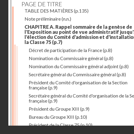
PAGE DE TITRE
TABLE DES MATIÈRES
(p.135)
Note préliminaire
(n.n.)
CHAPITRE A. Rappel sommaire de la genèse de
l'Exposition au point de vue administratif jusqu'
l'élection du Comité d'admission et d'installati
la Classe 75
(p.7)
Décret de participation de la France
(p.8)
Nomination du Commissaire général
(p.8)
Nomination du Commissaire général adjoint
(p.8)
Secrétaire général du Commissaire général
(p.8)
Président du Comité d'organisation de la Section
française
(p.9)
Secrétaire général du Comité d'organisation de la S
française
(p.9)
Président du Groupe XIII
(p.9)
Bureau du Groupe XIII
(p.10)
Président de la Classe 75
(p.10)
Droits réservés - CNAM
Bureau de la Classe 75
(p.11)