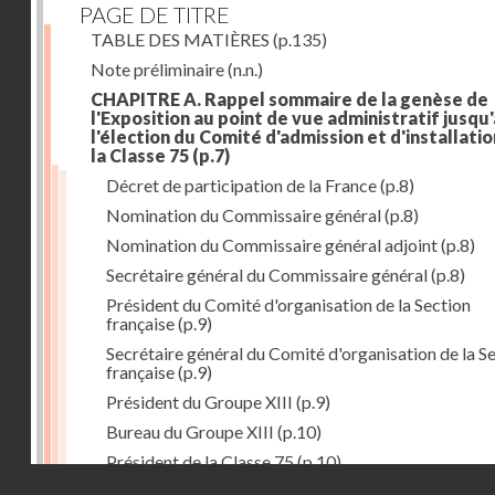
PAGE DE TITRE
TABLE DES MATIÈRES
(p.135)
Note préliminaire
(n.n.)
CHAPITRE A. Rappel sommaire de la genèse de
l'Exposition au point de vue administratif jusqu'
l'élection du Comité d'admission et d'installati
la Classe 75
(p.7)
Décret de participation de la France
(p.8)
Nomination du Commissaire général
(p.8)
Nomination du Commissaire général adjoint
(p.8)
Secrétaire général du Commissaire général
(p.8)
Président du Comité d'organisation de la Section
française
(p.9)
Secrétaire général du Comité d'organisation de la S
française
(p.9)
Président du Groupe XIII
(p.9)
Bureau du Groupe XIII
(p.10)
Président de la Classe 75
(p.10)
Droits réservés - CNAM
Bureau de la Classe 75
(p.11)