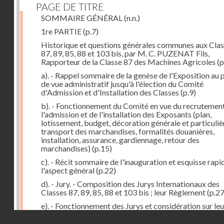
PAGE DE TITRE
SOMMAIRE GÉNÉRAL
(n.n.)
1re PARTIE
(p.7)
Historique et questions générales communes aux Cla
87, 89, 85, 88 et 103 bis, par M. C. PUZENAT Fils,
Rapporteur de la Classe 87 des Machines Agricoles
(p
a). - Rappel sommaire de la genèse de l'Exposition au 
de vue administratif jusqu'à l'élection du Comité
d'Admission et d'Installation des Classes
(p.9)
b). - Fonctionnement du Comité en vue du recrutement
l'admission et de l'installation des Exposants (plan,
lotissement, budget, décoration générale et particuliè
transport des marchandises, formalités douanières,
installation, assurance, gardiennage, retour des
marchandises)
(p.15)
c). - Récit sommaire de l'inauguration et esquisse rapi
l'aspect général
(p.22)
d). - Jury. - Composition des Jurys Internationaux des
Classes 87, 89, 85, 88 et 103 bis ; leur Règlement
(p.27
e). - Fonctionnement des Jurys et considération sur leu
formation. Etat comparatif des récompenses
(p.41)
Droits réservés - CNAM