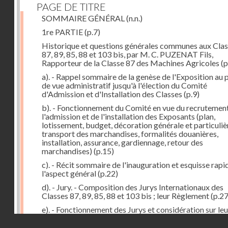
PAGE DE TITRE
SOMMAIRE GÉNÉRAL
(n.n.)
1re PARTIE
(p.7)
Historique et questions générales communes aux Cla
87, 89, 85, 88 et 103 bis, par M. C. PUZENAT Fils,
Rapporteur de la Classe 87 des Machines Agricoles
(p
a). - Rappel sommaire de la genèse de l'Exposition au 
de vue administratif jusqu'à l'élection du Comité
d'Admission et d'Installation des Classes
(p.9)
b). - Fonctionnement du Comité en vue du recrutement
l'admission et de l'installation des Exposants (plan,
lotissement, budget, décoration générale et particuliè
transport des marchandises, formalités douanières,
installation, assurance, gardiennage, retour des
marchandises)
(p.15)
c). - Récit sommaire de l'inauguration et esquisse rapi
l'aspect général
(p.22)
d). - Jury. - Composition des Jurys Internationaux des
Classes 87, 89, 85, 88 et 103 bis ; leur Règlement
(p.27
e). - Fonctionnement des Jurys et considération sur leu
formation. Etat comparatif des récompenses
(p.41)
Droits réservés - CNAM