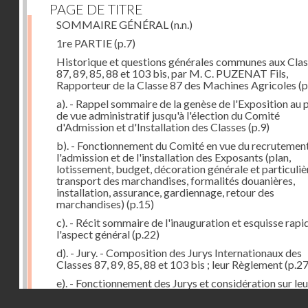
PAGE DE TITRE
SOMMAIRE GÉNÉRAL
(n.n.)
1re PARTIE
(p.7)
Historique et questions générales communes aux Cla
87, 89, 85, 88 et 103 bis, par M. C. PUZENAT Fils,
Rapporteur de la Classe 87 des Machines Agricoles
(p
a). - Rappel sommaire de la genèse de l'Exposition au 
de vue administratif jusqu'à l'élection du Comité
d'Admission et d'Installation des Classes
(p.9)
b). - Fonctionnement du Comité en vue du recrutement
l'admission et de l'installation des Exposants (plan,
lotissement, budget, décoration générale et particuliè
transport des marchandises, formalités douanières,
installation, assurance, gardiennage, retour des
marchandises)
(p.15)
c). - Récit sommaire de l'inauguration et esquisse rapi
l'aspect général
(p.22)
d). - Jury. - Composition des Jurys Internationaux des
Classes 87, 89, 85, 88 et 103 bis ; leur Règlement
(p.27
e). - Fonctionnement des Jurys et considération sur leu
formation. Etat comparatif des récompenses
(p.41)
Droits réservés - CNAM