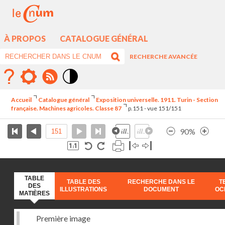
À PROPOS
CATALOGUE GÉNÉRAL
RECHERCHE AVANCÉE
Mode
contraste
Accueil
Catalogue général
Exposition universelle. 1911. Turin - Section
élévé
française. Machines agricoles. Classe 87
p.151 - vue 151/151
90%
TABLE
TABLE DES
RECHERCHE DANS LE
T
DES
ILLUSTRATIONS
DOCUMENT
OC
MATIÈRES
Première image