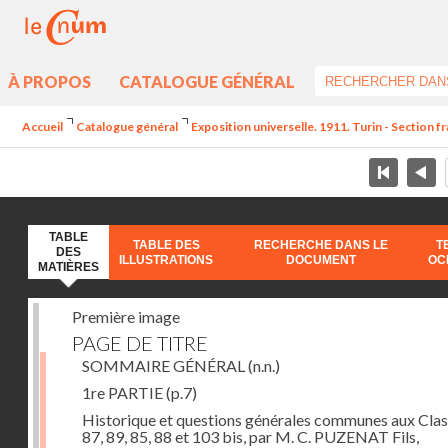
À PROPOS
CATALOGUE GÉNÉRAL
Accueil
Catalogue général
Exposition universelle. 1911. Turin - Section f
TABLE
TABLE DES
RECHERCHE DANS LE
T
DES
ILLUSTRATIONS
DOCUMENT
OC
MATIÈRES
Première image
PAGE DE TITRE
SOMMAIRE GÉNÉRAL
(n.n.)
1re PARTIE
(p.7)
Historique et questions générales communes aux Cla
87, 89, 85, 88 et 103 bis, par M. C. PUZENAT Fils,