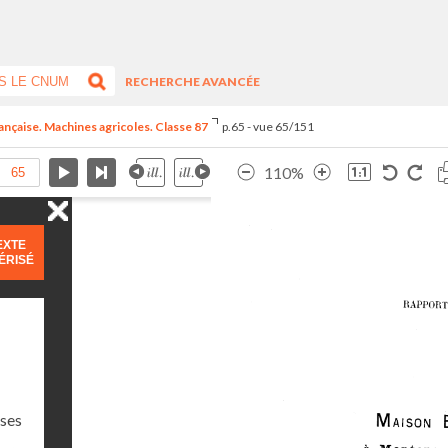
RECHERCHE AVANCÉE
rançaise. Machines agricoles. Classe 87
p.65 - vue 65/151
110%
EXTE
ÉRISÉ
sses