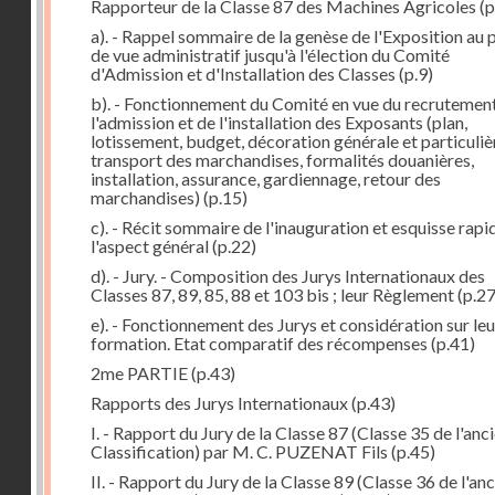
Rapporteur de la Classe 87 des Machines Agricoles
(p
a). - Rappel sommaire de la genèse de l'Exposition au 
de vue administratif jusqu'à l'élection du Comité
d'Admission et d'Installation des Classes
(p.9)
b). - Fonctionnement du Comité en vue du recrutement
l'admission et de l'installation des Exposants (plan,
lotissement, budget, décoration générale et particuliè
transport des marchandises, formalités douanières,
installation, assurance, gardiennage, retour des
marchandises)
(p.15)
c). - Récit sommaire de l'inauguration et esquisse rapi
l'aspect général
(p.22)
d). - Jury. - Composition des Jurys Internationaux des
Classes 87, 89, 85, 88 et 103 bis ; leur Règlement
(p.27
e). - Fonctionnement des Jurys et considération sur leu
formation. Etat comparatif des récompenses
(p.41)
2me PARTIE
(p.43)
Rapports des Jurys Internationaux
(p.43)
I. - Rapport du Jury de la Classe 87 (Classe 35 de l'anc
Classification) par M. C. PUZENAT Fils
(p.45)
II. - Rapport du Jury de la Classe 89 (Classe 36 de l'an