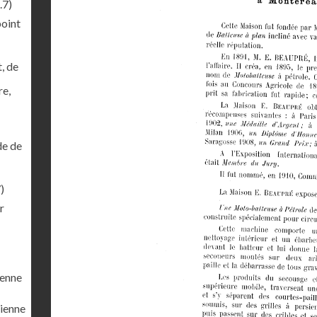
.7)
point
, de
re,
de de
)
r
ienne
cienne