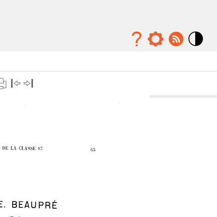
Mode
contraste
élévé