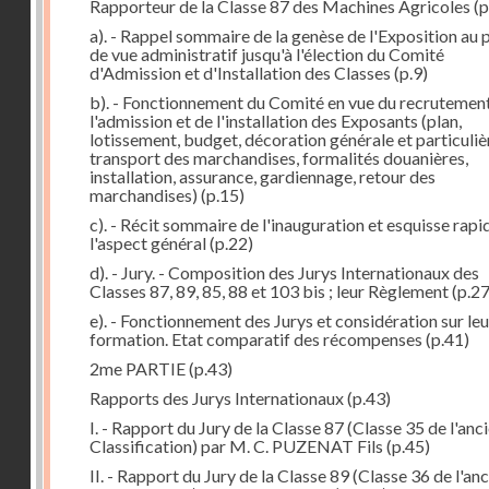
Rapporteur de la Classe 87 des Machines Agricoles
(p
a). - Rappel sommaire de la genèse de l'Exposition au 
de vue administratif jusqu'à l'élection du Comité
d'Admission et d'Installation des Classes
(p.9)
b). - Fonctionnement du Comité en vue du recrutement
l'admission et de l'installation des Exposants (plan,
lotissement, budget, décoration générale et particuliè
transport des marchandises, formalités douanières,
installation, assurance, gardiennage, retour des
marchandises)
(p.15)
c). - Récit sommaire de l'inauguration et esquisse rapi
l'aspect général
(p.22)
d). - Jury. - Composition des Jurys Internationaux des
Classes 87, 89, 85, 88 et 103 bis ; leur Règlement
(p.27
e). - Fonctionnement des Jurys et considération sur leu
formation. Etat comparatif des récompenses
(p.41)
2me PARTIE
(p.43)
Rapports des Jurys Internationaux
(p.43)
I. - Rapport du Jury de la Classe 87 (Classe 35 de l'anc
Classification) par M. C. PUZENAT Fils
(p.45)
II. - Rapport du Jury de la Classe 89 (Classe 36 de l'an