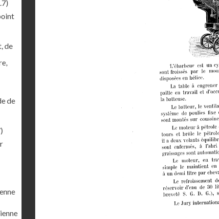
.7)
point
, de
re,
de de
)
r
ienne
cienne