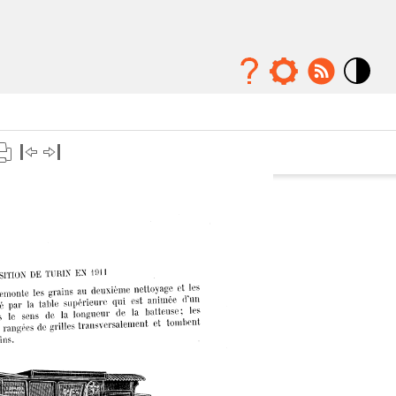
Mode
contraste
élévé