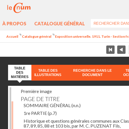
À PROPOS
CATALOGUE GÉNÉRAL
Accueil
Catalogue général
Exposition universelle. 1911. Turin - Section f
TABLE
TABLE DES
RECHERCHE DANS LE
T
DES
ILLUSTRATIONS
DOCUMENT
OC
MATIÈRES
Première image
PAGE DE TITRE
SOMMAIRE GÉNÉRAL
(n.n.)
1re PARTIE
(p.7)
Historique et questions générales communes aux Cla
87, 89, 85, 88 et 103 bis, par M. C. PUZENAT Fils,