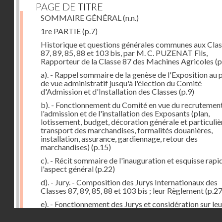
PAGE DE TITRE
SOMMAIRE GÉNÉRAL
(n.n.)
1re PARTIE
(p.7)
Historique et questions générales communes aux Cla
87, 89, 85, 88 et 103 bis, par M. C. PUZENAT Fils,
Rapporteur de la Classe 87 des Machines Agricoles
(p
a). - Rappel sommaire de la genèse de l'Exposition au 
de vue administratif jusqu'à l'élection du Comité
d'Admission et d'Installation des Classes
(p.9)
b). - Fonctionnement du Comité en vue du recrutement
l'admission et de l'installation des Exposants (plan,
lotissement, budget, décoration générale et particuliè
transport des marchandises, formalités douanières,
installation, assurance, gardiennage, retour des
marchandises)
(p.15)
c). - Récit sommaire de l'inauguration et esquisse rapi
l'aspect général
(p.22)
d). - Jury. - Composition des Jurys Internationaux des
Classes 87, 89, 85, 88 et 103 bis ; leur Règlement
(p.27
e). - Fonctionnement des Jurys et considération sur leu
formation. Etat comparatif des récompenses
(p.41)
Droits réservés - CNAM