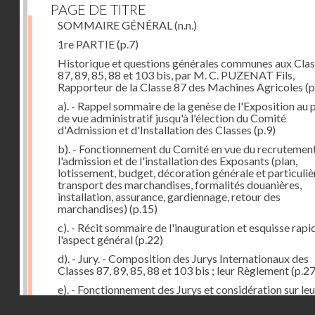
PAGE DE TITRE
SOMMAIRE GÉNÉRAL
(n.n.)
1re PARTIE
(p.7)
Historique et questions générales communes aux Cla
87, 89, 85, 88 et 103 bis, par M. C. PUZENAT Fils,
Rapporteur de la Classe 87 des Machines Agricoles
(p
a). - Rappel sommaire de la genèse de l'Exposition au 
de vue administratif jusqu'à l'élection du Comité
d'Admission et d'Installation des Classes
(p.9)
b). - Fonctionnement du Comité en vue du recrutement
l'admission et de l'installation des Exposants (plan,
lotissement, budget, décoration générale et particuliè
transport des marchandises, formalités douanières,
installation, assurance, gardiennage, retour des
marchandises)
(p.15)
c). - Récit sommaire de l'inauguration et esquisse rapi
l'aspect général
(p.22)
d). - Jury. - Composition des Jurys Internationaux des
Classes 87, 89, 85, 88 et 103 bis ; leur Règlement
(p.27
e). - Fonctionnement des Jurys et considération sur leu
formation. Etat comparatif des récompenses
(p.41)
Droits réservés - CNAM