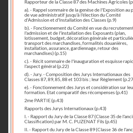
Rapporteur de la Classe 87 des Machines Agricoles
(p
a). - Rappel sommaire de la genèse de l'Exposition au 
de vue administratif jusqu'à l'élection du Comité
d'Admission et d'Installation des Classes
(p.9)
b). - Fonctionnement du Comité en vue du recrutement
l'admission et de l'installation des Exposants (plan,
lotissement, budget, décoration générale et particuliè
transport des marchandises, formalités douanières,
installation, assurance, gardiennage, retour des
marchandises)
(p.15)
c). - Récit sommaire de l'inauguration et esquisse rapi
l'aspect général
(p.22)
d). - Jury. - Composition des Jurys Internationaux des
Classes 87, 89, 85, 88 et 103 bis ; leur Règlement
(p.27
e). - Fonctionnement des Jurys et considération sur leu
formation. Etat comparatif des récompenses
(p.41)
2me PARTIE
(p.43)
Rapports des Jurys Internationaux
(p.43)
I. - Rapport du Jury de la Classe 87 (Classe 35 de l'anc
Classification) par M. C. PUZENAT Fils
(p.45)
II. - Rapport du Jury de la Classe 89 (Classe 36 de l'an