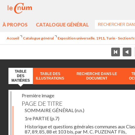
À PROPOS
CATALOGUE GÉNÉRAL
Accueil
Catalogue général
Exposition universelle. 1911. Turin - Section f
TABLE
TABLE DES
RECHERCHE DANS LE
T
DES
ILLUSTRATIONS
DOCUMENT
OC
MATIÈRES
Première image
PAGE DE TITRE
SOMMAIRE GÉNÉRAL
(n.n.)
1re PARTIE
(p.7)
Historique et questions générales communes aux Cla
87, 89, 85, 88 et 103 bis, par M. C. PUZENAT Fils,