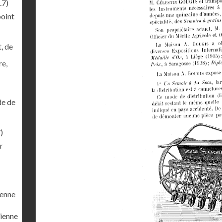
.7)
point
, de
re,
de de
)
r
ienne
cienne