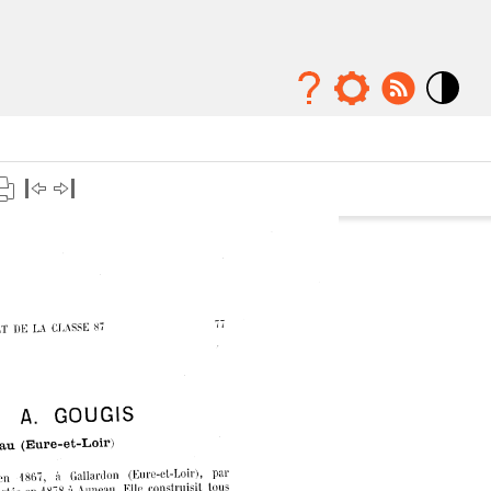
Mode
contraste
élévé