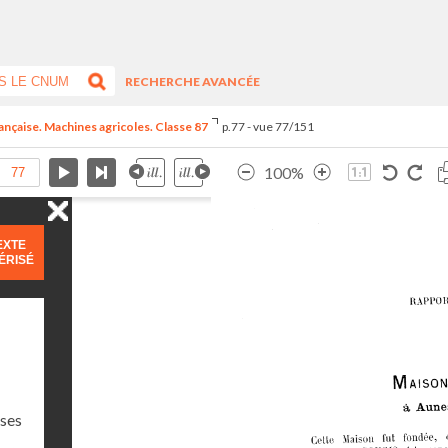
RECHERCHE AVANCÉE
rançaise. Machines agricoles. Classe 87
p.77 - vue 77/151
100%
EXTE
ÉRISÉ
sses