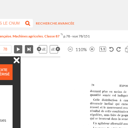
RECHERCHE AVANCÉE
rançaise. Machines agricoles. Classe 87
p.78 - vue 78/151
110%
EXTE
ÉRISÉ
sses