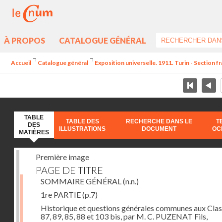
À PROPOS
CATALOGUE GÉNÉRAL
Accueil
Catalogue général
Exposition universelle. 1911. Turin - Section f
TABLE
TABLE DES
RECHERCHE DANS LE
T
DES
ILLUSTRATIONS
DOCUMENT
OC
MATIÈRES
Première image
PAGE DE TITRE
SOMMAIRE GÉNÉRAL
(n.n.)
1re PARTIE
(p.7)
Historique et questions générales communes aux Cla
87, 89, 85, 88 et 103 bis, par M. C. PUZENAT Fils,