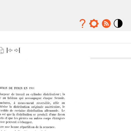
Mode
contraste
élévé