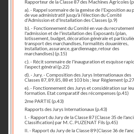
Rapporteur de la Classe 87 des Machines Agricoles
(p
a). - Rappel sommaire de la genèse de l'Exposition au 
de vue administratif jusqu'à l'élection du Comité
d'Admission et d'Installation des Classes
(p.9)
b). - Fonctionnement du Comité en vue du recrutement
l'admission et de l'installation des Exposants (plan,
lotissement, budget, décoration générale et particuliè
transport des marchandises, formalités douanières,
installation, assurance, gardiennage, retour des
marchandises)
(p.15)
c). - Récit sommaire de l'inauguration et esquisse rapi
l'aspect général
(p.22)
d). - Jury. - Composition des Jurys Internationaux des
Classes 87, 89, 85, 88 et 103 bis ; leur Règlement
(p.27
e). - Fonctionnement des Jurys et considération sur leu
formation. Etat comparatif des récompenses
(p.41)
2me PARTIE
(p.43)
Rapports des Jurys Internationaux
(p.43)
I. - Rapport du Jury de la Classe 87 (Classe 35 de l'anc
Classification) par M. C. PUZENAT Fils
(p.45)
II. - Rapport du Jury de la Classe 89 (Classe 36 de l'an