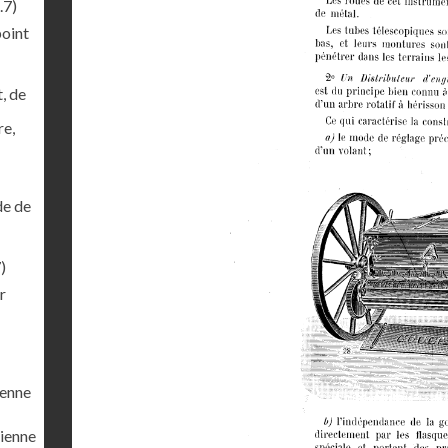
.7)
point
, de
re,
de de
)
r
ienne
cienne