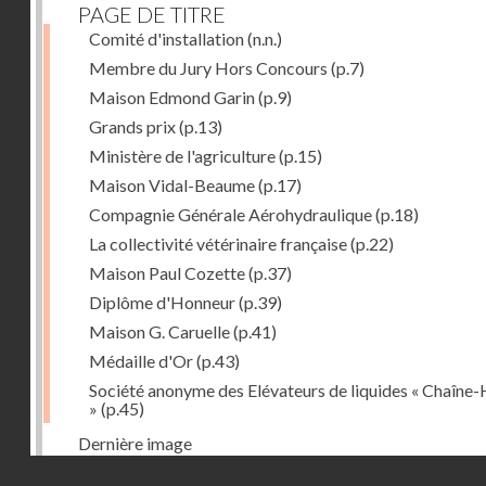
PAGE DE TITRE
Comité d'installation
(n.n.)
Membre du Jury Hors Concours
(p.7)
Maison Edmond Garin
(p.9)
Grands prix
(p.13)
Ministère de l'agriculture
(p.15)
Maison Vidal-Beaume
(p.17)
Compagnie Générale Aérohydraulique
(p.18)
La collectivité vétérinaire française
(p.22)
Maison Paul Cozette
(p.37)
Diplôme d'Honneur
(p.39)
Maison G. Caruelle
(p.41)
Médaille d'Or
(p.43)
Société anonyme des Elévateurs de liquides « Chaîne-
»
(p.45)
Dernière image
Droits réservés - CNAM