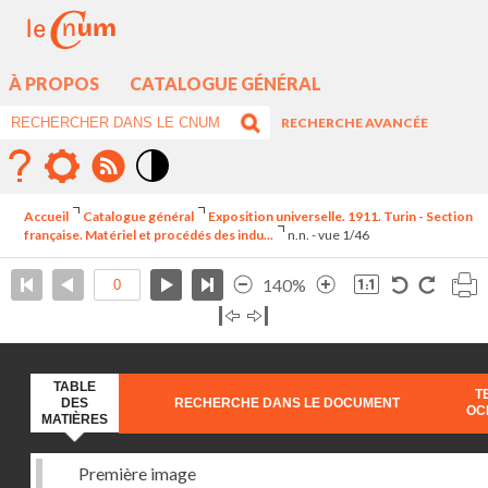
À PROPOS
CATALOGUE GÉNÉRAL
RECHERCHE AVANCÉE
Mode
contraste
Accueil
Catalogue général
Exposition universelle. 1911. Turin - Section
élévé
française. Matériel et procédés des indu...
n.n. - vue 1/46
140%
TABLE
T
DES
RECHERCHE DANS LE DOCUMENT
OC
MATIÈRES
Première image