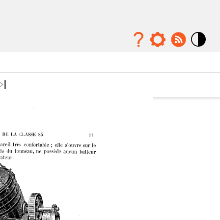
Mode
contraste
élévé