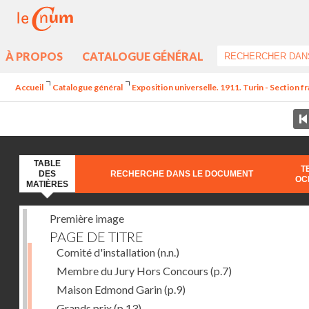
À PROPOS
CATALOGUE GÉNÉRAL
Accueil
Catalogue général
Exposition universelle. 1911. Turin - Section fr
TABLE
T
DES
RECHERCHE DANS LE DOCUMENT
OC
MATIÈRES
Première image
PAGE DE TITRE
Comité d'installation
(n.n.)
Membre du Jury Hors Concours
(p.7)
Maison Edmond Garin
(p.9)
Grands prix
(p.13)