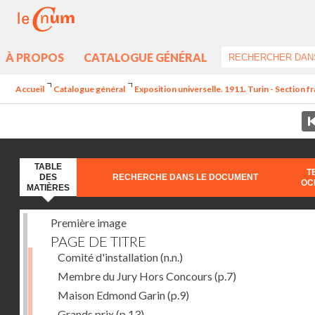
À PROPOS
CATALOGUE GÉNÉRAL
Accueil
Catalogue général
Exposition universelle. 1911. Turin - Section fr
TABLE
T
DES
RECHERCHE DANS LE DOCUMENT
OC
MATIÈRES
Première image
PAGE DE TITRE
Comité d'installation
(n.n.)
Membre du Jury Hors Concours
(p.7)
Maison Edmond Garin
(p.9)
Grands prix
(p.13)