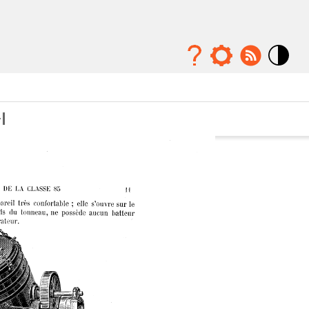
Mode
contraste
élévé