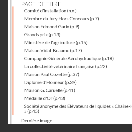
PAGE DE TITRE
Comité d'installation
(n.n.)
Membre du Jury Hors Concours
(p.7)
Maison Edmond Garin
(p.9)
Grands prix
(p.13)
Ministère de l'agriculture
(p.15)
Maison Vidal-Beaume
(p.17)
Compagnie Générale Aérohydraulique
(p.18)
La collectivité vétérinaire française
(p.22)
Maison Paul Cozette
(p.37)
Diplôme d'Honneur
(p.39)
Maison G. Caruelle
(p.41)
Médaille d'Or
(p.43)
Société anonyme des Elévateurs de liquides « Chaîne-
»
(p.45)
Dernière image
Droits réservés - CNAM