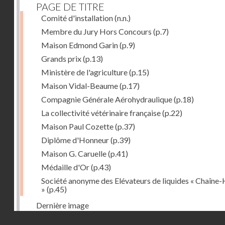
PAGE DE TITRE
Comité d'installation
(n.n.)
Membre du Jury Hors Concours
(p.7)
Maison Edmond Garin
(p.9)
Grands prix
(p.13)
Ministère de l'agriculture
(p.15)
Maison Vidal-Beaume
(p.17)
Compagnie Générale Aérohydraulique
(p.18)
La collectivité vétérinaire française
(p.22)
Maison Paul Cozette
(p.37)
Diplôme d'Honneur
(p.39)
Maison G. Caruelle
(p.41)
Médaille d'Or
(p.43)
Société anonyme des Elévateurs de liquides « Chaîne-
»
(p.45)
Dernière image
Droits réservés - CNAM