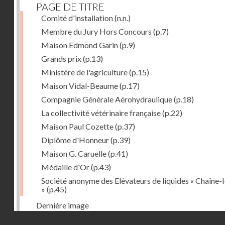
PAGE DE TITRE
Comité d'installation
(n.n.)
Membre du Jury Hors Concours
(p.7)
Maison Edmond Garin
(p.9)
Grands prix
(p.13)
Ministère de l'agriculture
(p.15)
Maison Vidal-Beaume
(p.17)
Compagnie Générale Aérohydraulique
(p.18)
La collectivité vétérinaire française
(p.22)
Maison Paul Cozette
(p.37)
Diplôme d'Honneur
(p.39)
Maison G. Caruelle
(p.41)
Médaille d'Or
(p.43)
Société anonyme des Elévateurs de liquides « Chaîne-
»
(p.45)
Dernière image
Droits réservés - CNAM