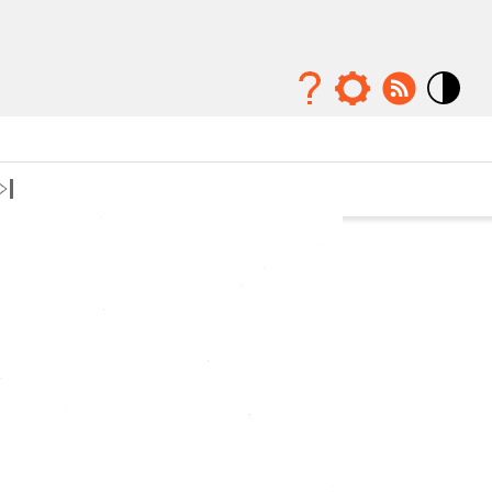
Mode
contraste
élévé