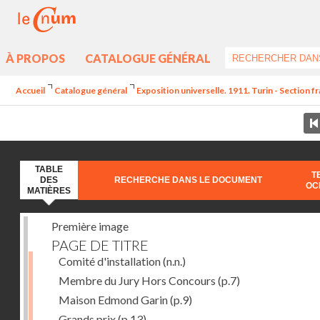
À PROPOS
CATALOGUE GÉNÉRAL
Accueil
Catalogue général
Exposition universelle. 1911. Turin - Section fr
TABLE
T
DES
RECHERCHE DANS LE DOCUMENT
OC
MATIÈRES
Première image
PAGE DE TITRE
Comité d'installation
(n.n.)
Membre du Jury Hors Concours
(p.7)
Maison Edmond Garin
(p.9)
Grands prix
(p.13)