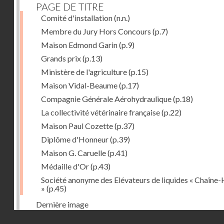
PAGE DE TITRE
Comité d'installation
(n.n.)
Membre du Jury Hors Concours
(p.7)
Maison Edmond Garin
(p.9)
Grands prix
(p.13)
Ministère de l'agriculture
(p.15)
Maison Vidal-Beaume
(p.17)
Compagnie Générale Aérohydraulique
(p.18)
La collectivité vétérinaire française
(p.22)
Maison Paul Cozette
(p.37)
Diplôme d'Honneur
(p.39)
Maison G. Caruelle
(p.41)
Médaille d'Or
(p.43)
Société anonyme des Elévateurs de liquides « Chaîne-
»
(p.45)
Dernière image
Droits réservés - CNAM