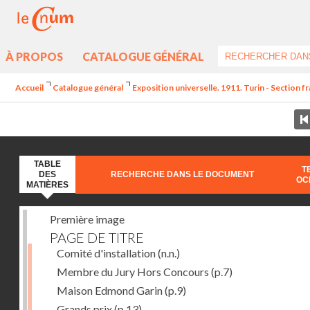
À PROPOS
CATALOGUE GÉNÉRAL
Accueil
Catalogue général
Exposition universelle. 1911. Turin - Section fr
TABLE
T
DES
RECHERCHE DANS LE DOCUMENT
OC
MATIÈRES
Première image
PAGE DE TITRE
Comité d'installation
(n.n.)
Membre du Jury Hors Concours
(p.7)
Maison Edmond Garin
(p.9)
Grands prix
(p.13)