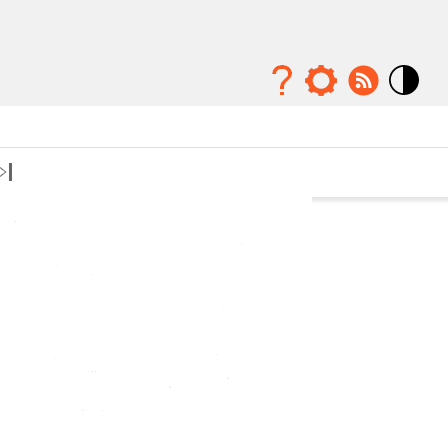
Mode
contraste
élévé