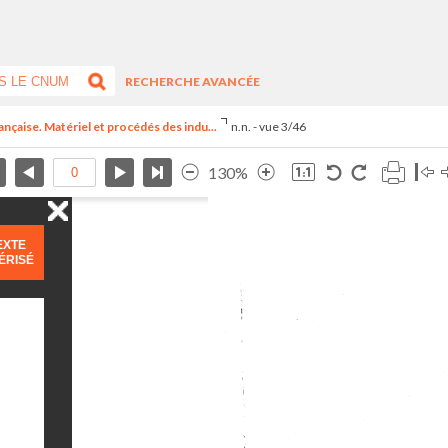
RECHERCHE AVANCÉE
ançaise. Matériel et procédés des indu...
n.n. - vue 3/46
130%
EXTE
ÉRISÉ