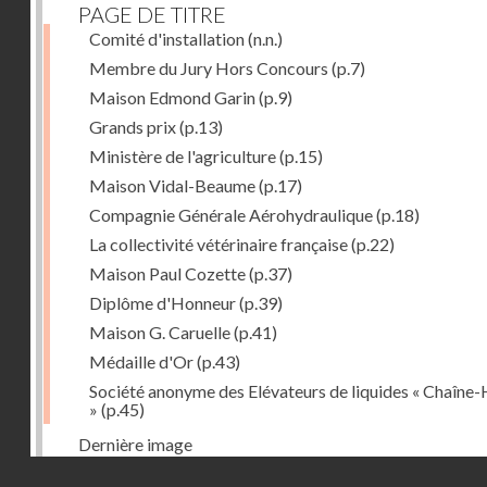
PAGE DE TITRE
Comité d'installation
(n.n.)
Membre du Jury Hors Concours
(p.7)
Maison Edmond Garin
(p.9)
Grands prix
(p.13)
Ministère de l'agriculture
(p.15)
Maison Vidal-Beaume
(p.17)
Compagnie Générale Aérohydraulique
(p.18)
La collectivité vétérinaire française
(p.22)
Maison Paul Cozette
(p.37)
Diplôme d'Honneur
(p.39)
Maison G. Caruelle
(p.41)
Médaille d'Or
(p.43)
Société anonyme des Elévateurs de liquides « Chaîne-
»
(p.45)
Dernière image
Droits réservés - CNAM