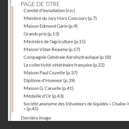
PAGE DE TITRE
Comité d'installation
(n.n.)
Membre du Jury Hors Concours
(p.7)
Maison Edmond Garin
(p.9)
Grands prix
(p.13)
Ministère de l'agriculture
(p.15)
Maison Vidal-Beaume
(p.17)
Compagnie Générale Aérohydraulique
(p.18)
La collectivité vétérinaire française
(p.22)
Maison Paul Cozette
(p.37)
Diplôme d'Honneur
(p.39)
Maison G. Caruelle
(p.41)
Médaille d'Or
(p.43)
Société anonyme des Elévateurs de liquides « Chaîne-
»
(p.45)
Dernière image
Droits réservés - CNAM