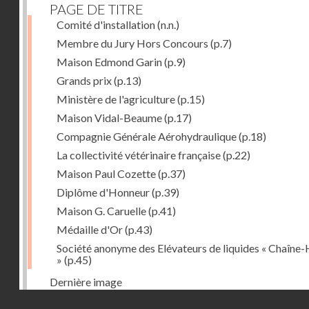
PAGE DE TITRE
Comité d'installation
(n.n.)
Membre du Jury Hors Concours
(p.7)
Maison Edmond Garin
(p.9)
Grands prix
(p.13)
Ministère de l'agriculture
(p.15)
Maison Vidal-Beaume
(p.17)
Compagnie Générale Aérohydraulique
(p.18)
La collectivité vétérinaire française
(p.22)
Maison Paul Cozette
(p.37)
Diplôme d'Honneur
(p.39)
Maison G. Caruelle
(p.41)
Médaille d'Or
(p.43)
Société anonyme des Elévateurs de liquides « Chaîne-
»
(p.45)
Dernière image
Droits réservés - CNAM