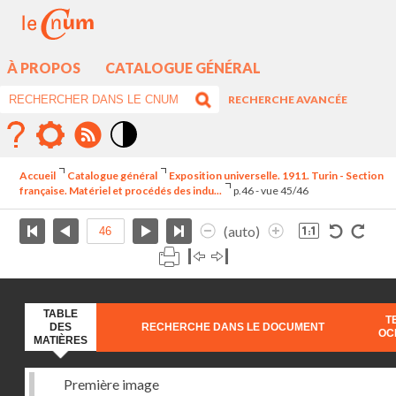
À PROPOS
CATALOGUE GÉNÉRAL
RECHERCHE AVANCÉE
Mode
contraste
Accueil
Catalogue général
Exposition universelle. 1911. Turin - Section
élévé
française. Matériel et procédés des indu...
p.46 - vue 45/46
(auto)
TABLE
T
DES
RECHERCHE DANS LE DOCUMENT
OC
MATIÈRES
Première image