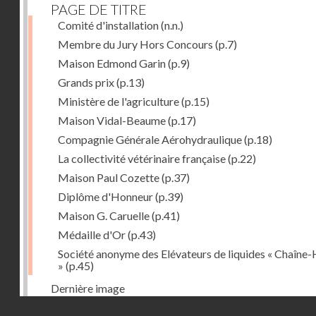
PAGE DE TITRE
Comité d'installation
(n.n.)
Membre du Jury Hors Concours
(p.7)
Maison Edmond Garin
(p.9)
Grands prix
(p.13)
Ministère de l'agriculture
(p.15)
Maison Vidal-Beaume
(p.17)
Compagnie Générale Aérohydraulique
(p.18)
La collectivité vétérinaire française
(p.22)
Maison Paul Cozette
(p.37)
Diplôme d'Honneur
(p.39)
Maison G. Caruelle
(p.41)
Médaille d'Or
(p.43)
Société anonyme des Elévateurs de liquides « Chaîne-
»
(p.45)
Dernière image
Droits réservés - CNAM