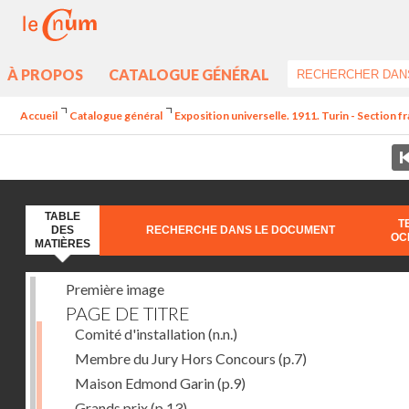
À PROPOS
CATALOGUE GÉNÉRAL
Accueil
Catalogue général
Exposition universelle. 1911. Turin - Section fr
TABLE
T
DES
RECHERCHE DANS LE DOCUMENT
OC
MATIÈRES
Première image
PAGE DE TITRE
Comité d'installation
(n.n.)
Membre du Jury Hors Concours
(p.7)
Maison Edmond Garin
(p.9)
Grands prix
(p.13)