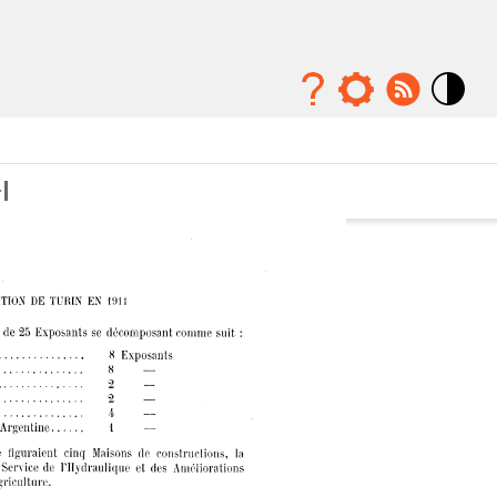
Mode
contraste
élévé