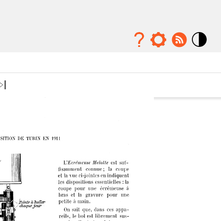
Mode
contraste
élévé