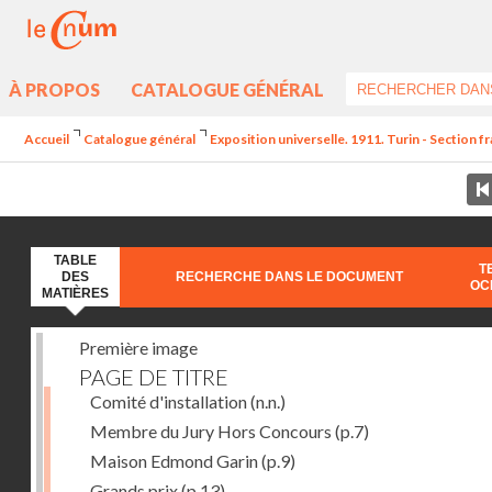
À PROPOS
CATALOGUE GÉNÉRAL
Accueil
Catalogue général
Exposition universelle. 1911. Turin - Section fr
TABLE
T
DES
RECHERCHE DANS LE DOCUMENT
OC
MATIÈRES
Première image
PAGE DE TITRE
Comité d'installation
(n.n.)
Membre du Jury Hors Concours
(p.7)
Maison Edmond Garin
(p.9)
Grands prix
(p.13)