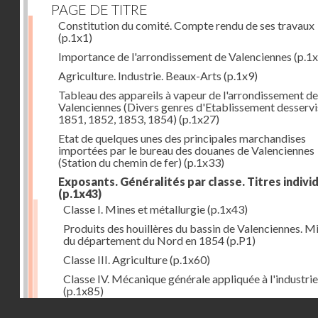
PAGE DE TITRE
Constitution du comité. Compte rendu de ses travaux
(p.1x1)
Importance de l'arrondissement de Valenciennes
(p.1x
Agriculture. Industrie. Beaux-Arts
(p.1x9)
Tableau des appareils à vapeur de l'arrondissement de
Valenciennes (Divers genres d'Etablissement desservi
1851, 1852, 1853, 1854)
(p.1x27)
Etat de quelques unes des principales marchandises
importées par le bureau des douanes de Valenciennes
(Station du chemin de fer)
(p.1x33)
Exposants. Généralités par classe. Titres indivi
(p.1x43)
Classe I. Mines et métallurgie
(p.1x43)
Produits des houillères du bassin de Valenciennes. M
du département du Nord en 1854
(p.P1)
Classe III. Agriculture
(p.1x60)
Classe IV. Mécanique générale appliquée à l'industrie
(p.1x85)
Droits réservés - CNAM
Classe V. Mécanique spéciale et matériel des chemin