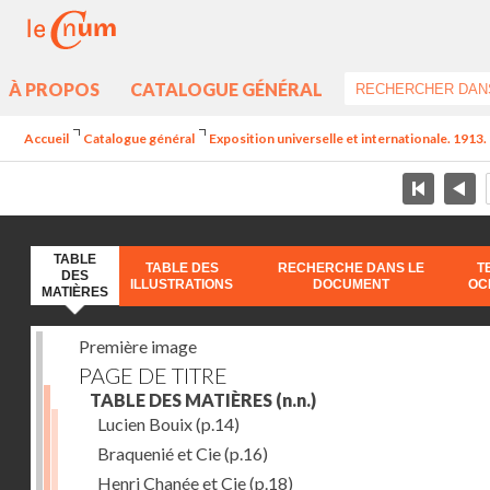
À PROPOS
CATALOGUE GÉNÉRAL
Accueil
Catalogue général
Exposition universelle et internationale. 1913. 
TABLE
TABLE DES
RECHERCHE DANS LE
T
DES
ILLUSTRATIONS
DOCUMENT
OC
MATIÈRES
Première image
PAGE DE TITRE
TABLE DES MATIÈRES
(n.n.)
Lucien Bouix
(p.14)
Braquenié et Cie
(p.16)
Henri Chanée et Cie
(p.18)