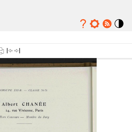
Mode
contraste
élévé