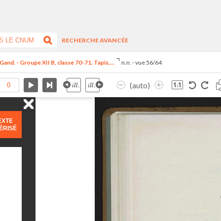
RECHERCHE AVANCÉE
Gand. - Groupe XII B, classe 70-71. Tapis,...
n.n. - vue 56/64
(auto)
EXTE
ÉRISÉ